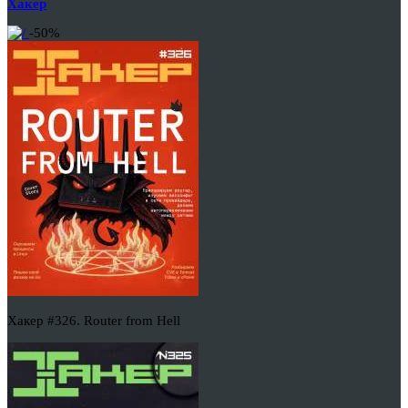
Хакер
-50%
Хакер #326. Router from Hell