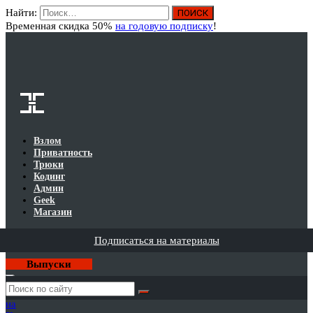
Найти:
Вход
Временная скидка 50%
на годовую подписку
!
Взлом
Приватность
Трюки
Кодинг
Админ
Geek
Магазин
Подписаться на материалы
Выпуски
Годовая
подписка
на