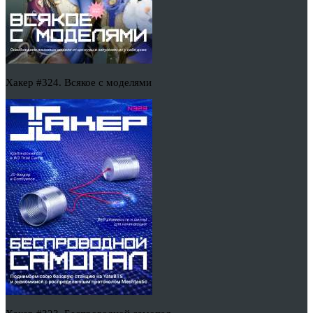
Хакер #324. Всякое с моделями