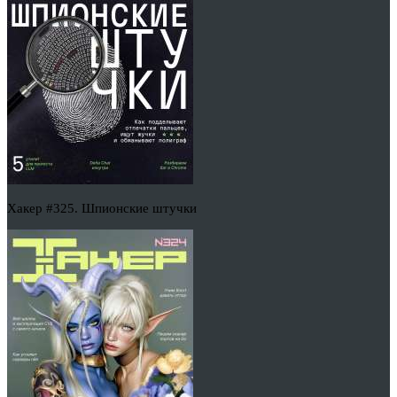
Хакер #325. Шпионские штучки