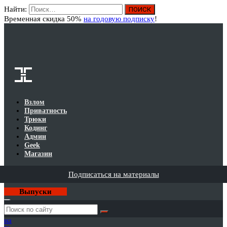
Найти:
Вход
Временная скидка 50%
на годовую подписку
!
Взлом
Приватность
Трюки
Кодинг
Админ
Geek
Магазин
Подписаться на материалы
Выпуски
Годовая
подписка
на