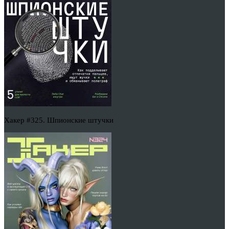
Хакер #325. Шпионские штучки