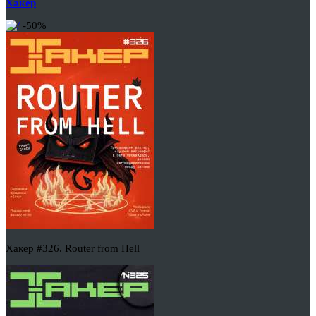
Хакер
-50%
Хакер #326. Router from Hell