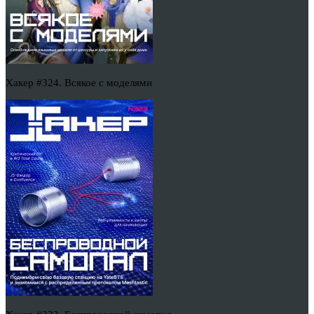
Хакер #324. Всякое с моделями