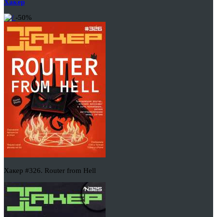
Хакер
-50%
Хакер #326. Router from Hell