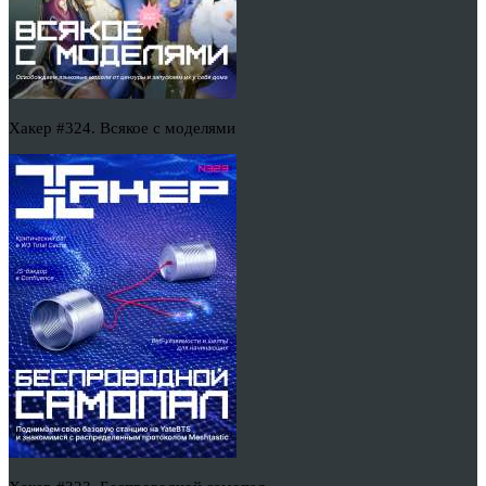
Хакер #324. Всякое с моделями