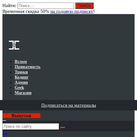
Найти:
Вход
Временная скидка 50%
на годовую подписку
!
Взлом
Приватность
Трюки
Кодинг
Админ
Geek
Магазин
Подписаться на материалы
Выпуски
Годовая
подписка
на