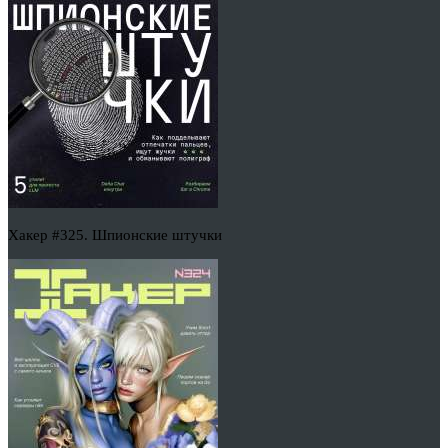
Хакер #325. Шпионские штучки