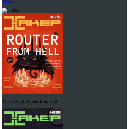
Хакер
-50%
Хакер #326. Router from Hell