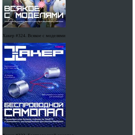
Хакер #324. Всякое с моделями