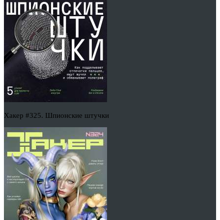
Хакер #325. Шпионские штучки