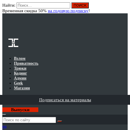
Найти:
Вход
Временная скидка 50%
на годовую подписку
!
Взлом
Приватность
Трюки
Кодинг
Админ
Geek
Магазин
Подписаться на материалы
Выпуски
Годовая
подписка
на