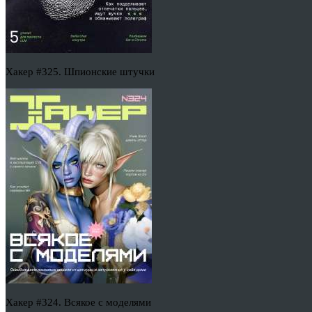
Хакер #325. Шпионские штучки
Хакер #324. Всякое с моделями