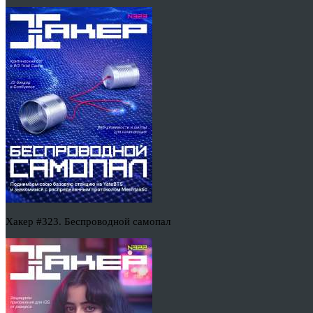
Хакер #323. Беспроводной самопал