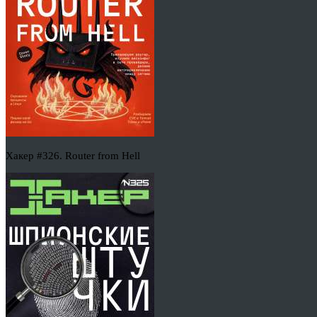
Хакер #326. Router from Hell