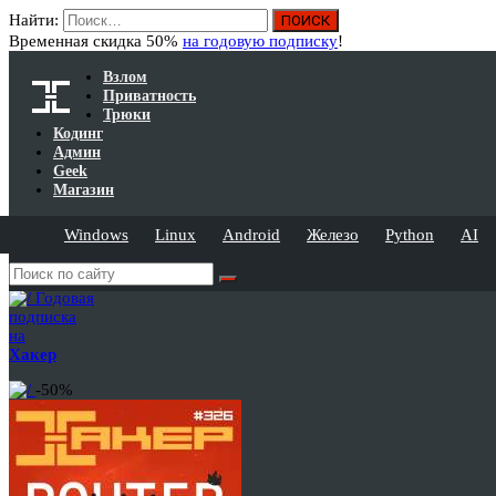
Найти:
Временная скидка 50%
на годовую подписку
!
Взлом
Приватность
Трюки
Кодинг
Админ
Geek
Магазин
Windows
Linux
Android
Железо
Python
AI
Годовая
подписка
на
Хакер
-50%