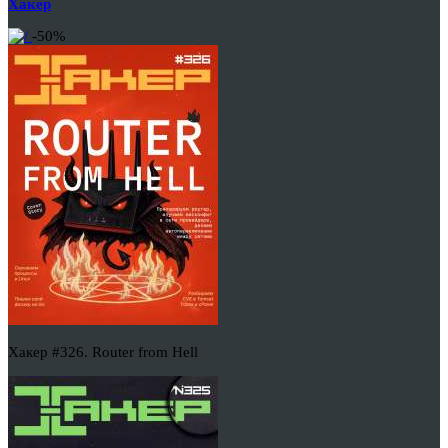
Хакер
-50%
Хакер #326. Router from Hell