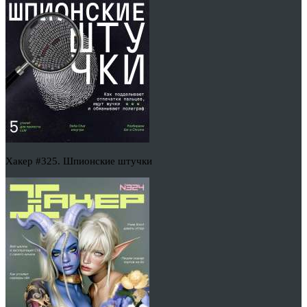
Хакер #325. Шпионские штучки