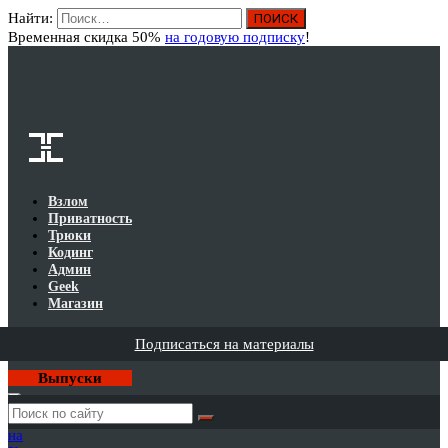
Найти:
Вход
Временная скидка 50%
на годовую подписку
!
Взлом
Приватность
Трюки
Кодинг
Админ
Geek
Магазин
Подписаться на материалы
Выпуски
Годовая
подписка
на