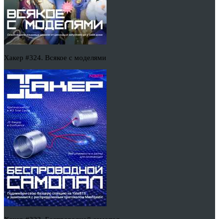
Хакер #324. Всякое с моделями