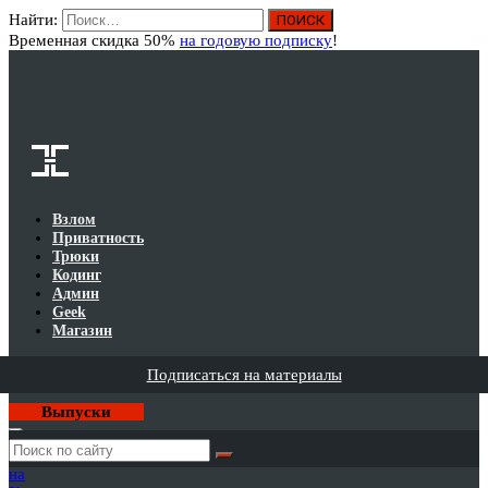
Найти:
Вход
Временная скидка 50%
на годовую подписку
!
Взлом
Приватность
Трюки
Кодинг
Админ
Geek
Магазин
Подписаться на материалы
Выпуски
Годовая
подписка
на