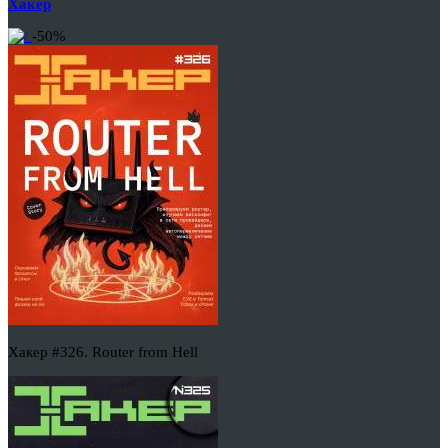
Хакер
-50%
Хакер #326. Router from Hell