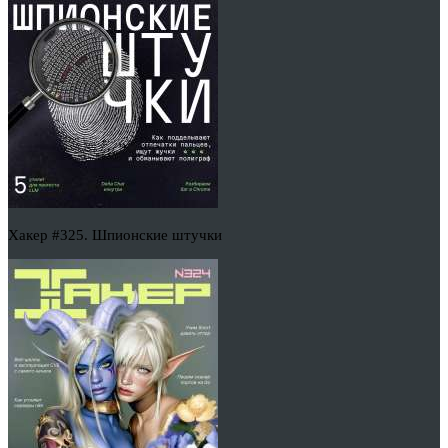
Хакер #325. Шпионские штучки