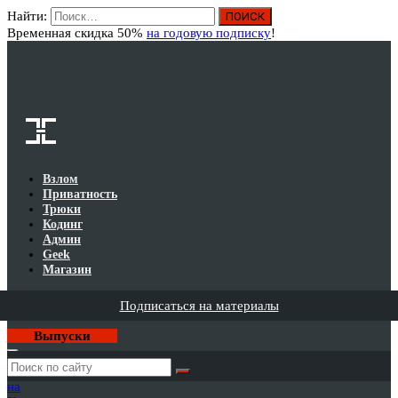
Найти:
Вход
Временная скидка 50%
на годовую подписку
!
Взлом
Приватность
Трюки
Кодинг
Админ
Geek
Магазин
Подписаться на материалы
Выпуски
Годовая
подписка
на