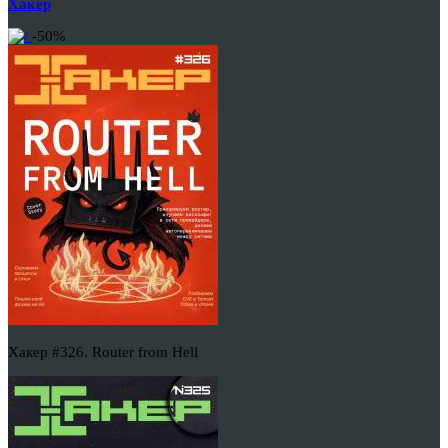
Хакер
-50%
Хакер #326. Router from Hell