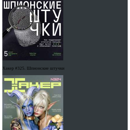
Хакер #325. Шпионские штучки