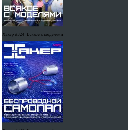
Хакер #324. Всякое с моделями