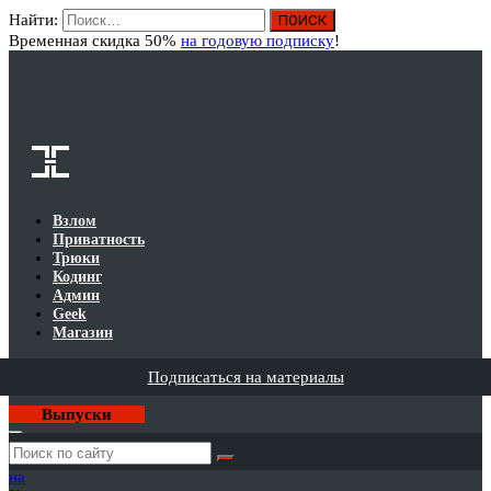
Найти:
Вход
Временная скидка 50%
на годовую подписку
!
Взлом
Приватность
Трюки
Кодинг
Админ
Geek
Магазин
Подписаться на материалы
Выпуски
Годовая
подписка
на