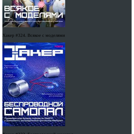
Хакер #324. Всякое с моделями