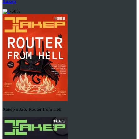
Хакер
-50%
Хакер #326. Router from Hell