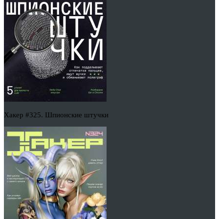
Хакер #325. Шпионские штучки