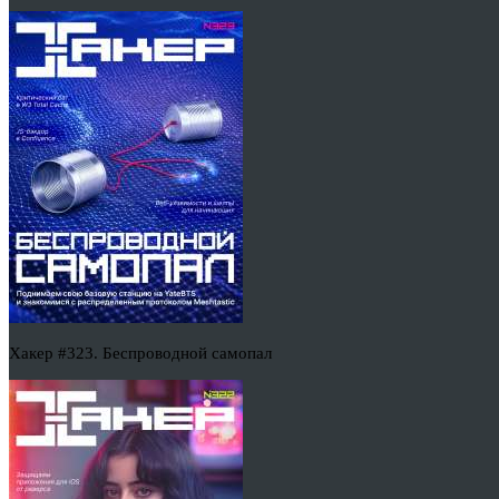
Хакер #323. Беспроводной самопал