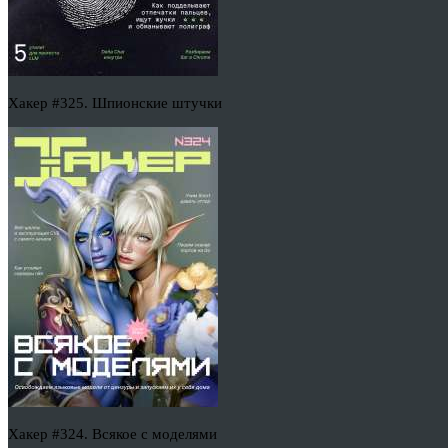
Хакер #325. Шпионские штучки
Хакер #324. Всякое с моделями