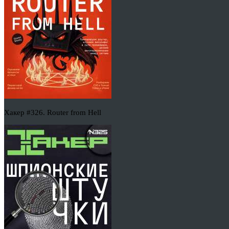
Хакер #326. Router from Hell