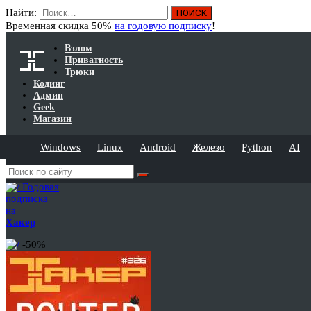
Найти:
Временная скидка 50%
на годовую подписку
!
Взлом
Приватность
Трюки
Кодинг
Админ
Geek
Магазин
Windows
Linux
Android
Железо
Python
AI
Годовая
подписка
на
Хакер
-50%