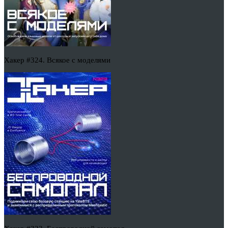
Хакер #324. Всякое с моделями