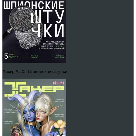
Хакер #325. Шпионские штучки