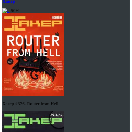
Хакер
-50%
Хакер #326. Router from Hell