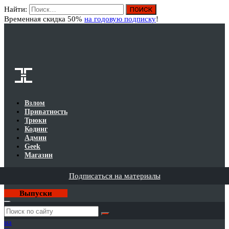
Найти:
Вход
Временная скидка 50%
на годовую подписку
!
Взлом
Приватность
Трюки
Кодинг
Админ
Geek
Магазин
Подписаться на материалы
Выпуски
Годовая
подписка
на