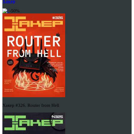
Хакер
-50%
Хакер #326. Router from Hell