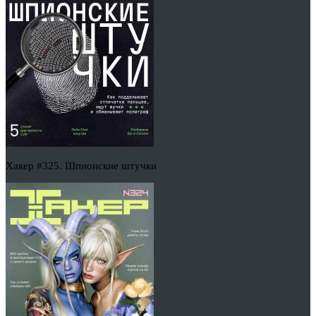
Хакер #325. Шпионские штучки