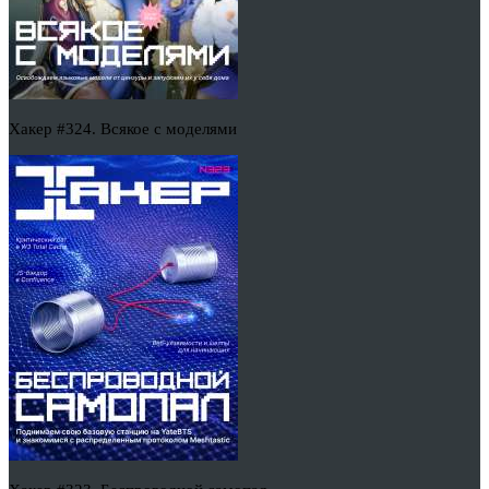
Хакер #324. Всякое с моделями