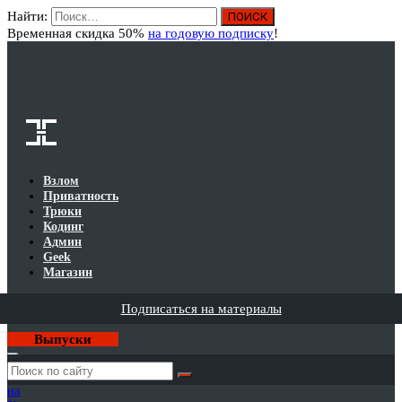
Найти:
Вход
Временная скидка 50%
на годовую подписку
!
Взлом
Приватность
Трюки
Кодинг
Админ
Geek
Магазин
Подписаться на материалы
Выпуски
Годовая
подписка
на