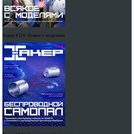
Хакер #324. Всякое с моделями