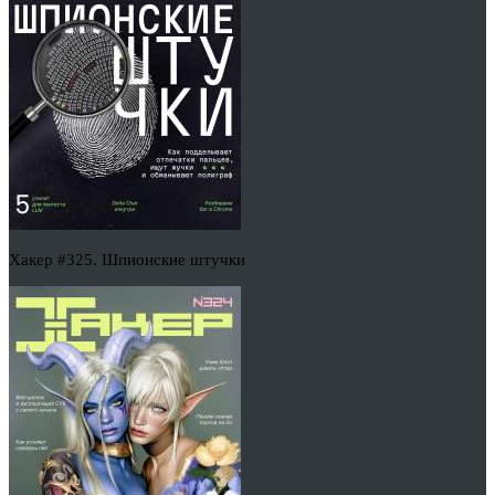
Хакер #325. Шпионские штучки