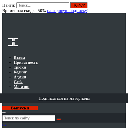
Найти:
Вход
Временная скидка 50%
на годовую подписку
!
Взлом
Приватность
Трюки
Кодинг
Админ
Geek
Магазин
Подписаться на материалы
Выпуски
Годовая
подписка
на