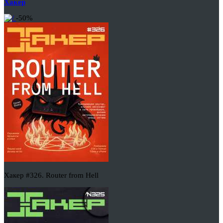
Хакер
-50%
Хакер #326. Router from Hell