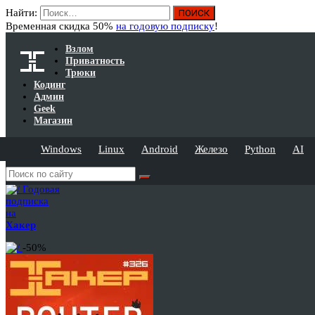
Найти:
Временная скидка 50%
на годовую подписку
!
Взлом
Приватность
Трюки
Кодинг
Админ
Geek
Магазин
Windows
Linux
Android
Железо
Python
AI
Годовая
подписка
на
Хакер
-50%