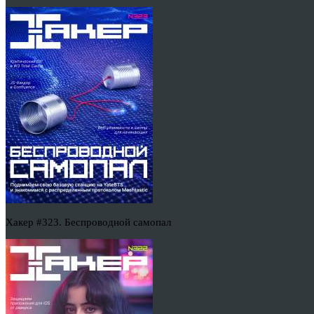
Хакер #323. Беспроводной самопал