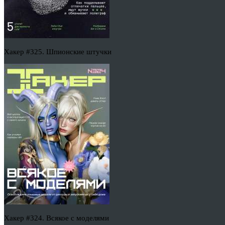
Хакер #325. Шпионские штучки
Хакер #324. Всякое с моделями