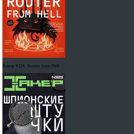
Хакер #326. Router from Hell