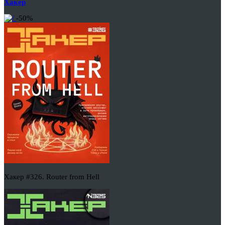
Хакер
-50%
Хакер #326. Router from Hell