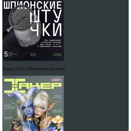
Хакер #325. Шпионские штучки