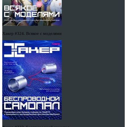
Хакер #324. Всякое с моделями