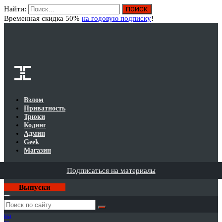
Найти:
Вход
Временная скидка 50%
на годовую подписку
!
Взлом
Приватность
Трюки
Кодинг
Админ
Geek
Магазин
Подписаться на материалы
Выпуски
Годовая
подписка
на