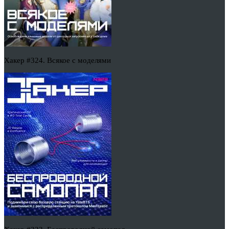
Хакер #324. Всякое с моделями