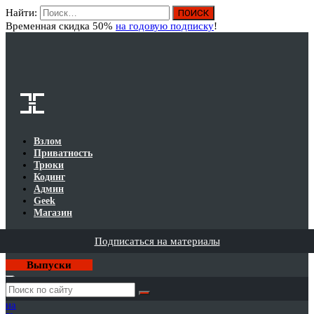
Найти:
Вход
Временная скидка 50%
на годовую подписку
!
Взлом
Приватность
Трюки
Кодинг
Админ
Geek
Магазин
Подписаться на материалы
Выпуски
Годовая
подписка
на