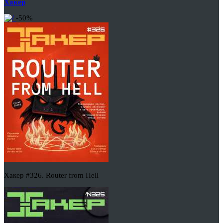
Хакер
-50%
Хакер #326. Router from Hell