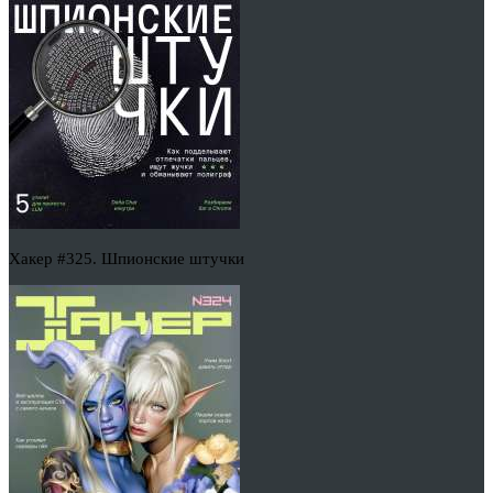
Хакер #325. Шпионские штучки