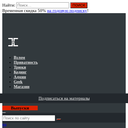
Найти:
Вход
Временная скидка 50%
на годовую подписку
!
Взлом
Приватность
Трюки
Кодинг
Админ
Geek
Магазин
Подписаться на материалы
Выпуски
Годовая
подписка
на