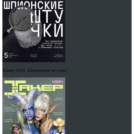
Хакер #325. Шпионские штучки