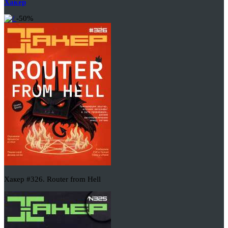
Хакер
-50%
Хакер #326. Router from Hell