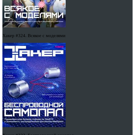
Хакер #324. Всякое с моделями