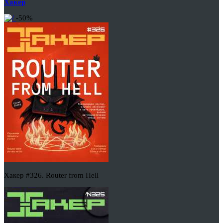
Хакер
-50%
Хакер #326. Router from Hell