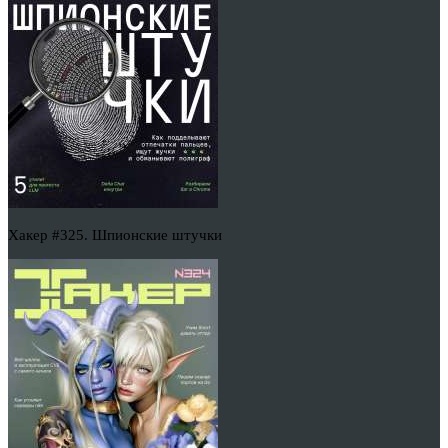
Хакер #325. Шпионские штучки