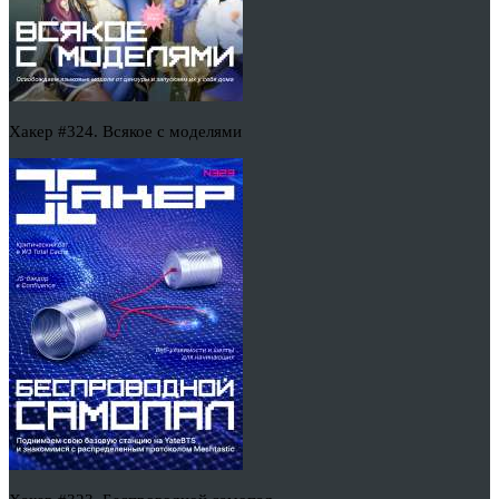
Хакер #324. Всякое с моделями