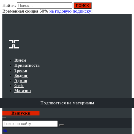
Найти:
Вход
Временная скидка 50%
на годовую подписку
!
Взлом
Приватность
Трюки
Кодинг
Админ
Geek
Магазин
Подписаться на материалы
Выпуски
Годовая
подписка
на