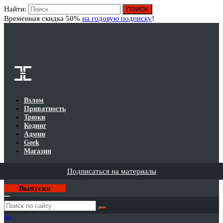
Найти:
Вход
Временная скидка 50%
на годовую подписку
!
Взлом
Приватность
Трюки
Кодинг
Админ
Geek
Магазин
Подписаться на материалы
Выпуски
Годовая
подписка
на