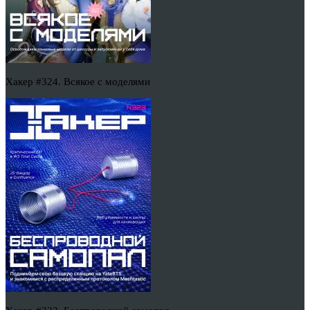
Хакер #324. Всякое с моделями