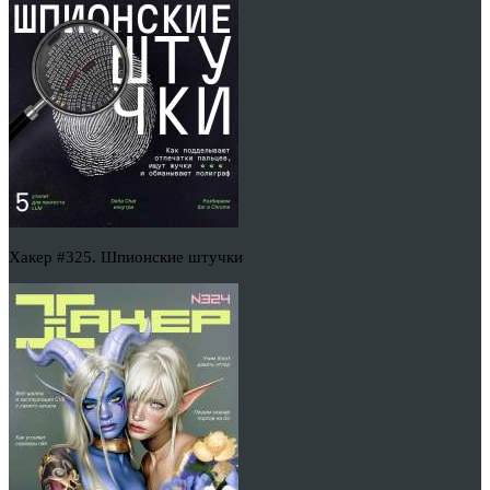
Хакер #325. Шпионские штучки