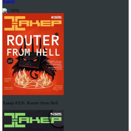
Хакер
-50%
Хакер #326. Router from Hell