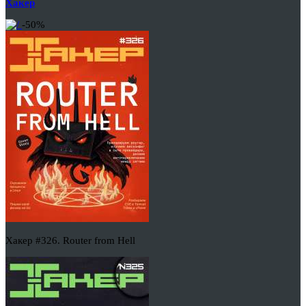
Хакер
-50%
Хакер #326. Router from Hell