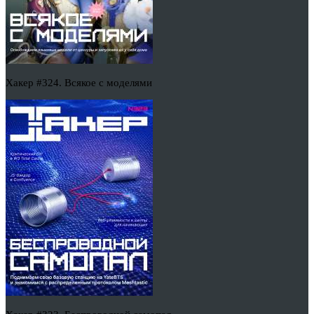
Хакер #324. Всякое с моделями