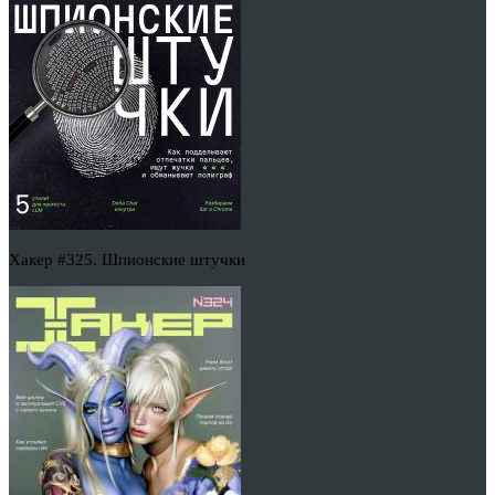
Хакер #325. Шпионские штучки