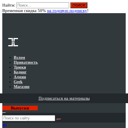
Найти:
Вход
Временная скидка 50%
на годовую подписку
!
Взлом
Приватность
Трюки
Кодинг
Админ
Geek
Магазин
Подписаться на материалы
Выпуски
Годовая
подписка
на