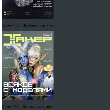
Хакер #325. Шпионские штучки
Хакер #324. Всякое с моделями