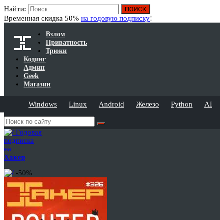
Найти:
Временная скидка 50%
на годовую подписку
!
Взлом
Приватность
Трюки
Кодинг
Админ
Geek
Магазин
Windows
Linux
Android
Железо
Python
AI
Годовая
подписка
на
Хакер
-50%