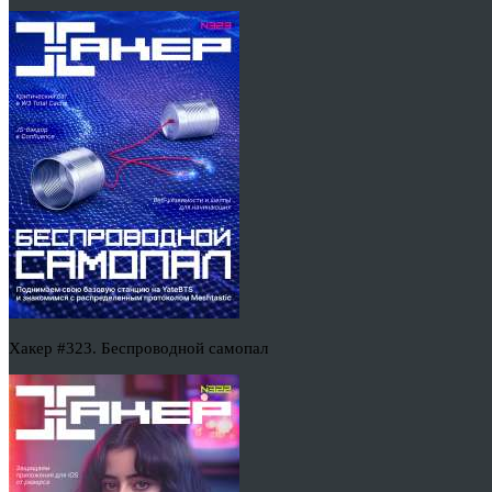
Хакер #323. Беспроводной самопал