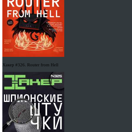
Хакер #326. Router from Hell