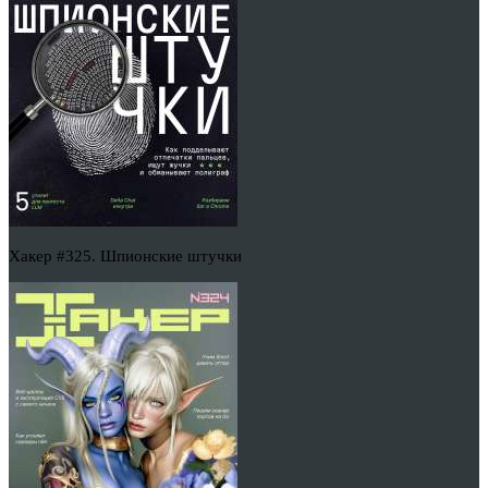
Хакер #325. Шпионские штучки