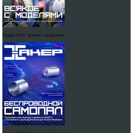
Хакер #324. Всякое с моделями