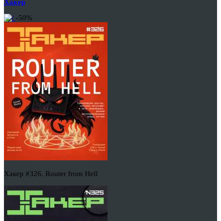
Хакер
-50%
Хакер #326. Router from Hell