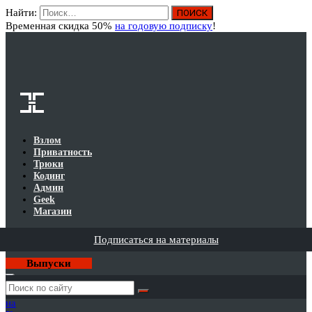
Найти:
Вход
Временная скидка 50%
на годовую подписку
!
Взлом
Приватность
Трюки
Кодинг
Админ
Geek
Магазин
Подписаться на материалы
Выпуски
Годовая
подписка
на