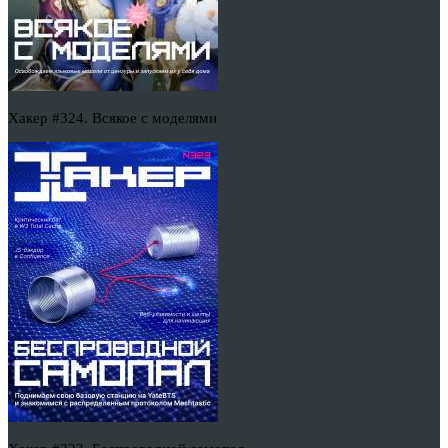
Хакер #324. Всякое с моделями