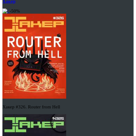
Хакер
-50%
Хакер #326. Router from Hell