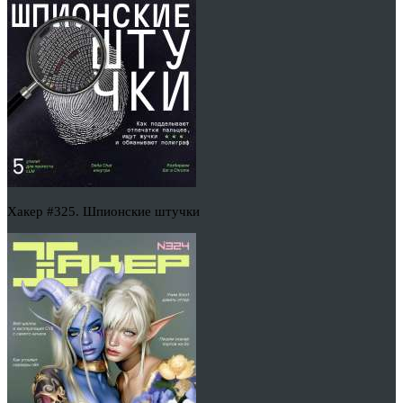
Хакер #325. Шпионские штучки