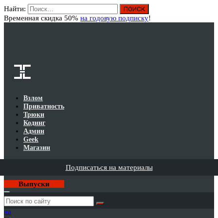
Найти:
Вход
Временная скидка 50%
на годовую подписку
!
Взлом
Приватность
Трюки
Кодинг
Админ
Geek
Магазин
Подписаться на материалы
Выпуски
Годовая
подписка
на