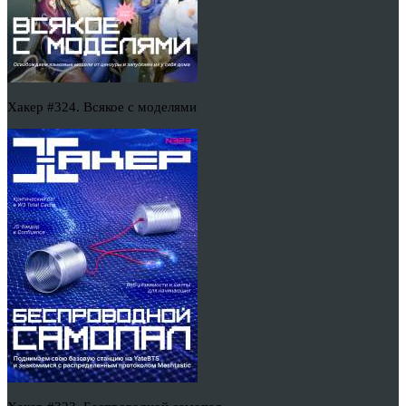
Хакер #324. Всякое с моделями