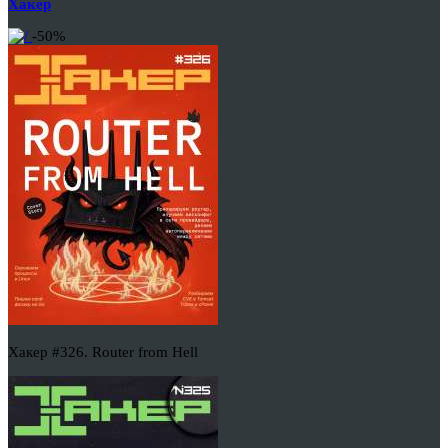
Хакер
-50%
Хакер #326. Router from Hell