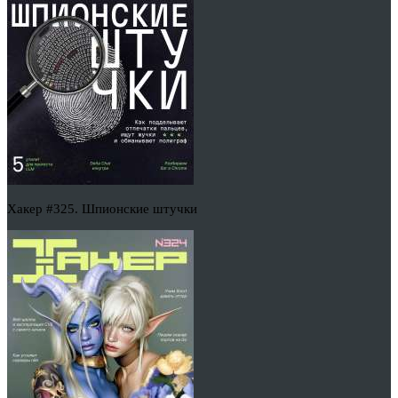
Хакер #325. Шпионские штучки