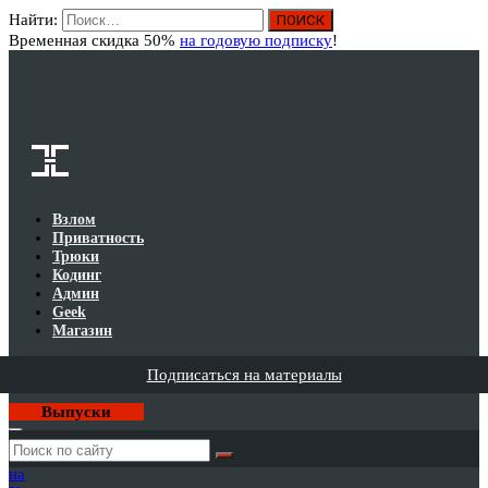
Найти:
Вход
Временная скидка 50%
на годовую подписку
!
Взлом
Приватность
Трюки
Кодинг
Админ
Geek
Магазин
Подписаться на материалы
Выпуски
Годовая
подписка
на