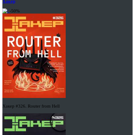
Хакер
-50%
Хакер #326. Router from Hell