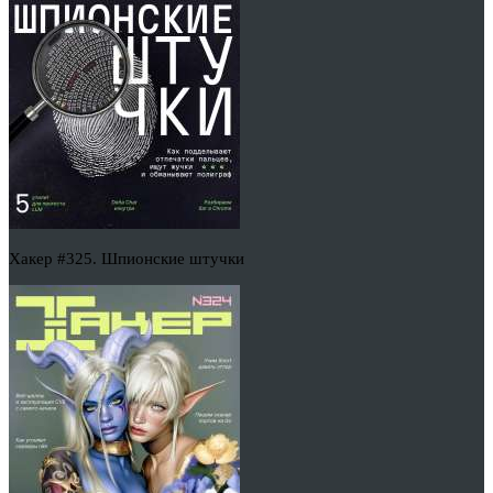
Хакер #325. Шпионские штучки