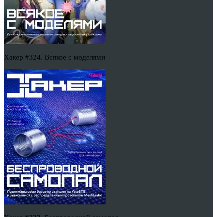
Хакер #324. Всякое с моделями