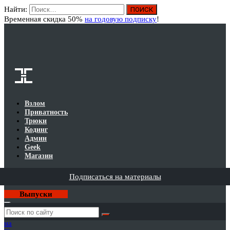
Найти:
Вход
Временная скидка 50%
на годовую подписку
!
Взлом
Приватность
Трюки
Кодинг
Админ
Geek
Магазин
Подписаться на материалы
Выпуски
Годовая
подписка
на