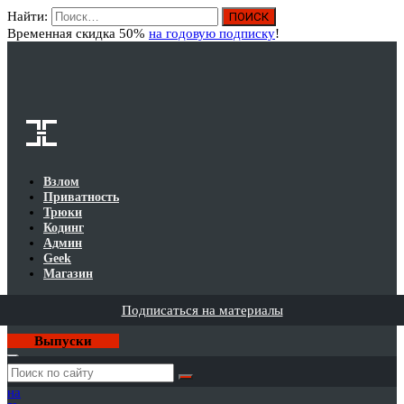
Найти:
Вход
Временная скидка 50%
на годовую подписку
!
Взлом
Приватность
Трюки
Кодинг
Админ
Geek
Магазин
Подписаться на материалы
Выпуски
Годовая
подписка
на