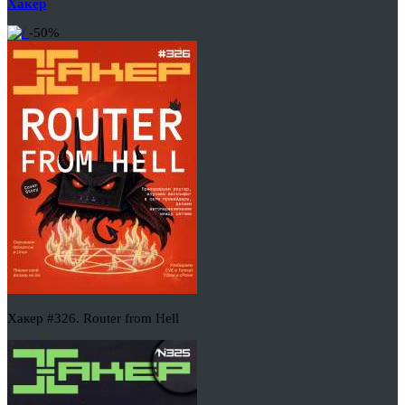
Хакер
-50%
Хакер #326. Router from Hell