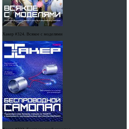
Хакер #324. Всякое с моделями