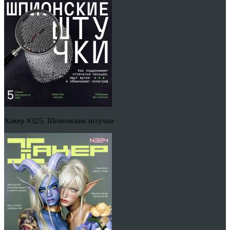
Хакер #325. Шпионские штучки