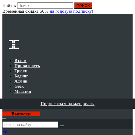
Найти:
Вход
Временная скидка 50%
на годовую подписку
!
Взлом
Приватность
Трюки
Кодинг
Админ
Geek
Магазин
Подписаться на материалы
Выпуски
Годовая
подписка
на