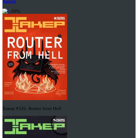
Хакер
-50%
Хакер #326. Router from Hell