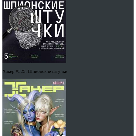
Хакер #325. Шпионские штучки