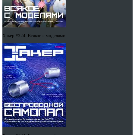
Хакер #324. Всякое с моделями