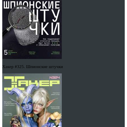
Хакер #325. Шпионские штучки