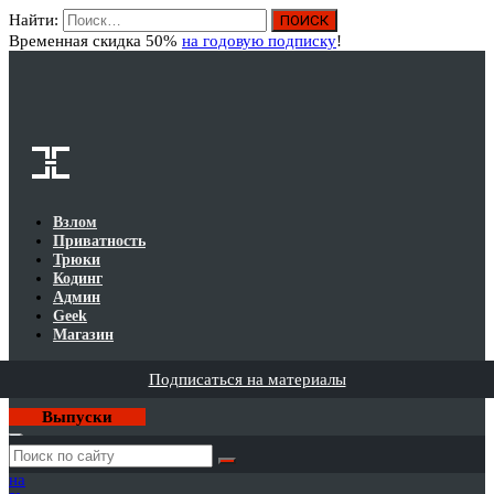
Найти:
Вход
Временная скидка 50%
на годовую подписку
!
Взлом
Приватность
Трюки
Кодинг
Админ
Geek
Магазин
Подписаться на материалы
Выпуски
Годовая
подписка
на