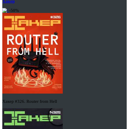
Хакер
-50%
Хакер #326. Router from Hell