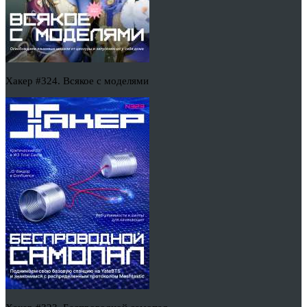
Хакер #324. Всякое с моделями