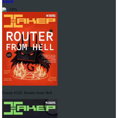
Хакер
-50%
Хакер #326. Router from Hell