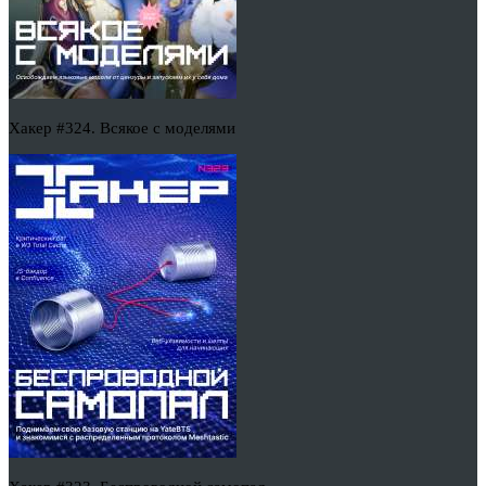
Хакер #324. Всякое с моделями