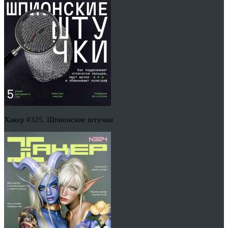
Хакер #325. Шпионские штучки