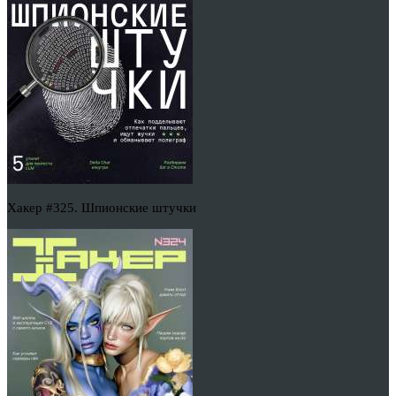
Хакер #325. Шпионские штучки