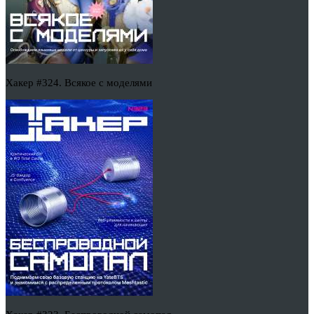
Хакер #324. Всякое с моделями