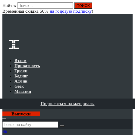
Найти:
Вход
Временная скидка 50%
на годовую подписку
!
Взлом
Приватность
Трюки
Кодинг
Админ
Geek
Магазин
Подписаться на материалы
Выпуски
Годовая
подписка
на