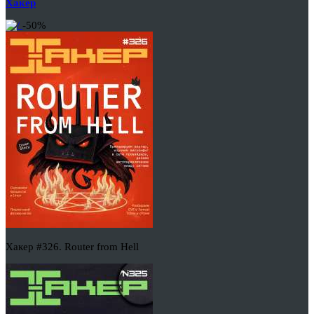
Хакер
-50%
Хакер #326. Router from Hell