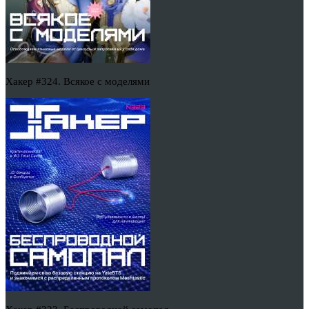
Хакер #324. Всякое с моделями