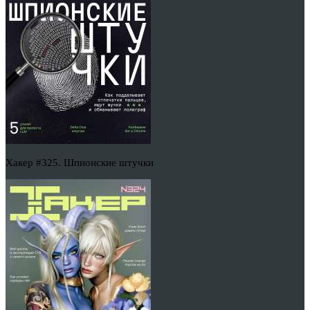
Хакер #325. Шпионские штучки