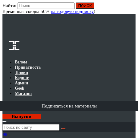
Найти:
Вход
Временная скидка 50%
на годовую подписку
!
Взлом
Приватность
Трюки
Кодинг
Админ
Geek
Магазин
Подписаться на материалы
Выпуски
Годовая
подписка
на