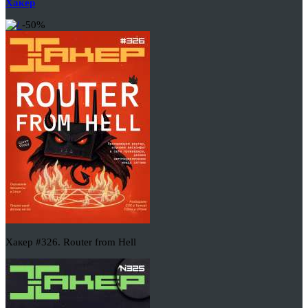
Хакер
-50%
Хакер #326. Router from Hell