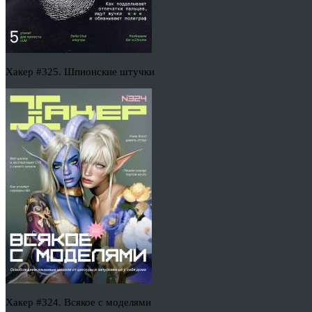
Хакер #325. Шпионские штучки
Хакер #324. Всякое с моделями