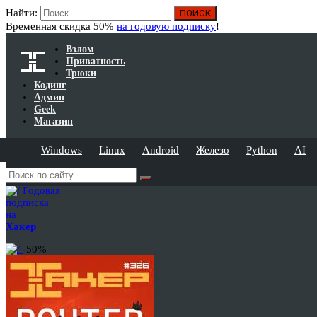
Найти:
Временная скидка 50%
на годовую подписку
!
Взлом
Приватность
Трюки
Кодинг
Админ
Geek
Магазин
Windows
Linux
Android
Железо
Python
AI
Годовая
подписка
на
Хакер
-50%