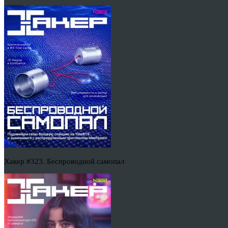
Хакер #323. Беспроводной самопал