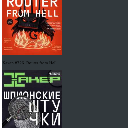
Хакер #326. Router from Hell