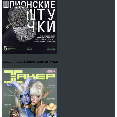
Хакер #325. Шпионские штучки