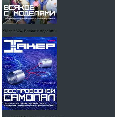
Хакер #324. Всякое с моделями