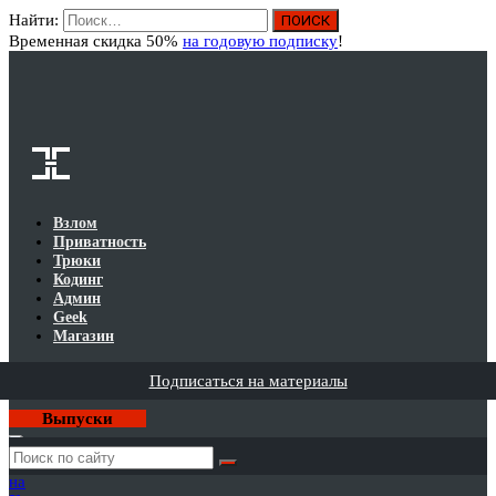
Найти:
Вход
Временная скидка 50%
на годовую подписку
!
Взлом
Приватность
Трюки
Кодинг
Админ
Geek
Магазин
Подписаться на материалы
Выпуски
Годовая
подписка
на