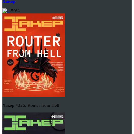
Хакер
-50%
Хакер #326. Router from Hell