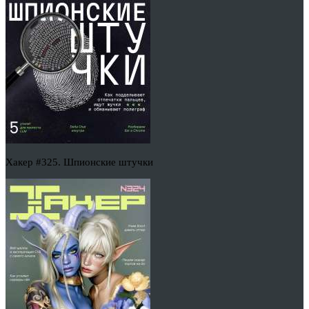
Хакер #325. Шпионские штучки