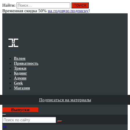
Найти:
Вход
Временная скидка 50%
на годовую подписку
!
Взлом
Приватность
Трюки
Кодинг
Админ
Geek
Магазин
Подписаться на материалы
Выпуски
Годовая
подписка
на