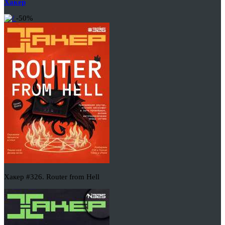
Хакер
-50%
Хакер #326. Router from Hell