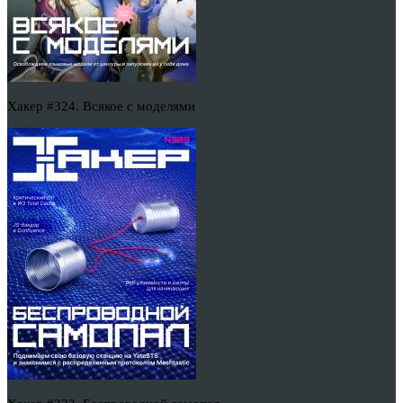
Хакер #324. Всякое с моделями