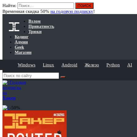
Найти:
Временная скидка 50%
на годовую подписку
!
Взлом
Приватность
Трюки
Кодинг
Админ
Geek
Магазин
Windows
Linux
Android
Железо
Python
AI
Годовая
подписка
на
Хакер
-50%