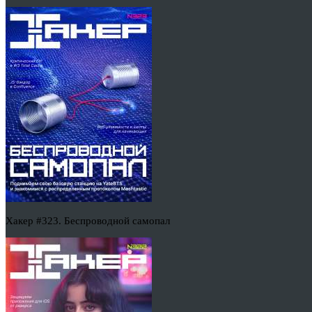
Хакер #323. Беспроводной самопал