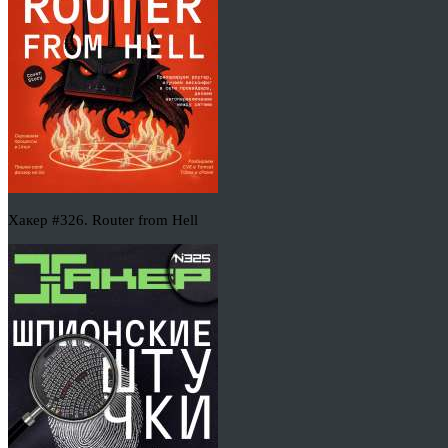
Хакер #326. Router from Hell