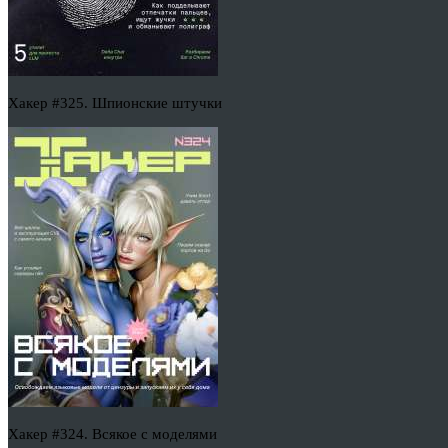
Хакер #325. Шпионские штучки
Хакер #324. Всякое с моделями