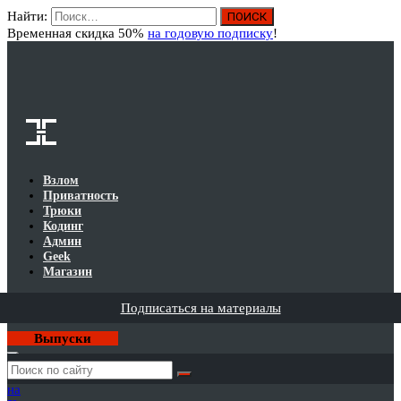
Найти:
Вход
Временная скидка 50%
на годовую подписку
!
Взлом
Приватность
Трюки
Кодинг
Админ
Geek
Магазин
Подписаться на материалы
Выпуски
Годовая
подписка
на