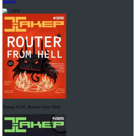
Хакер
-50%
Хакер #326. Router from Hell