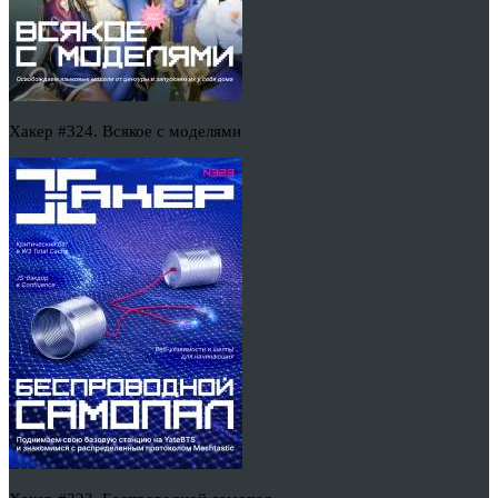
Хакер #324. Всякое с моделями