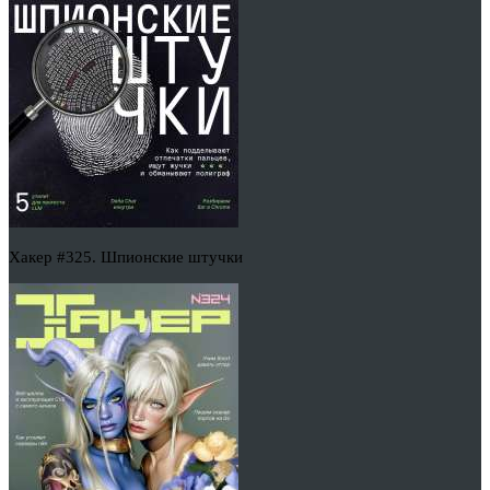
Хакер #325. Шпионские штучки