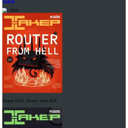
Хакер
-50%
Хакер #326. Router from Hell