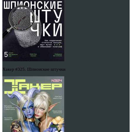
Хакер #325. Шпионские штучки