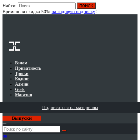
Найти:
Вход
Временная скидка 50%
на годовую подписку
!
Взлом
Приватность
Трюки
Кодинг
Админ
Geek
Магазин
Подписаться на материалы
Выпуски
Годовая
подписка
на