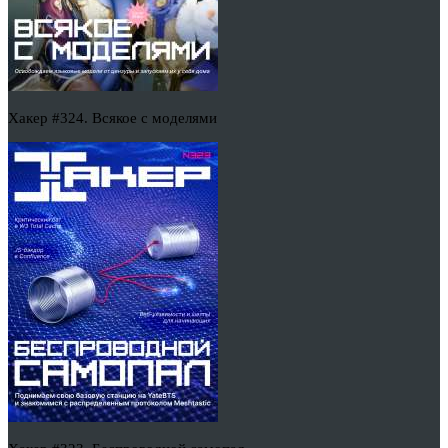
Хакер #324. Всякое с моделями