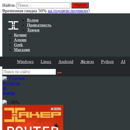
Найти:
Временная скидка 50%
на годовую подписку
!
Взлом
Приватность
Трюки
Кодинг
Админ
Geek
Магазин
Windows
Linux
Android
Железо
Python
AI
Годовая
подписка
на
Хакер
-50%