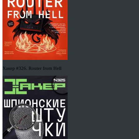
Хакер #326. Router from Hell