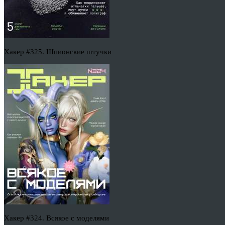
Хакер #325. Шпионские штучки
Хакер #324. Всякое с моделями