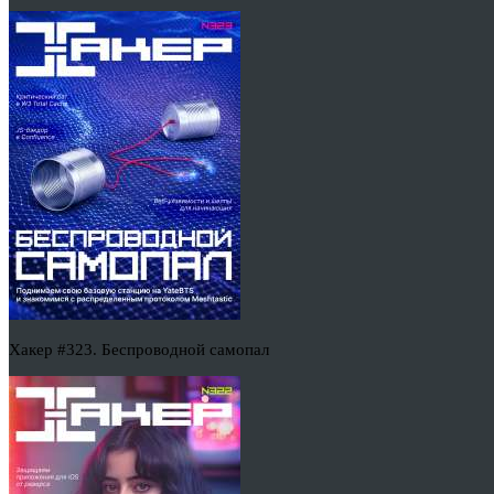
Хакер #323. Беспроводной самопал