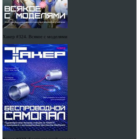
Хакер #324. Всякое с моделями