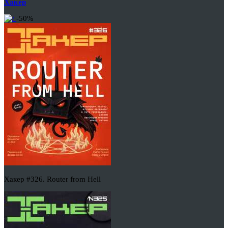
Хакер
-50%
Хакер #326. Router from Hell