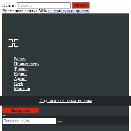
Найти:
Вход
Временная скидка 50%
на годовую подписку
!
Взлом
Приватность
Трюки
Кодинг
Админ
Geek
Магазин
Подписаться на материалы
Выпуски
Годовая
подписка
на