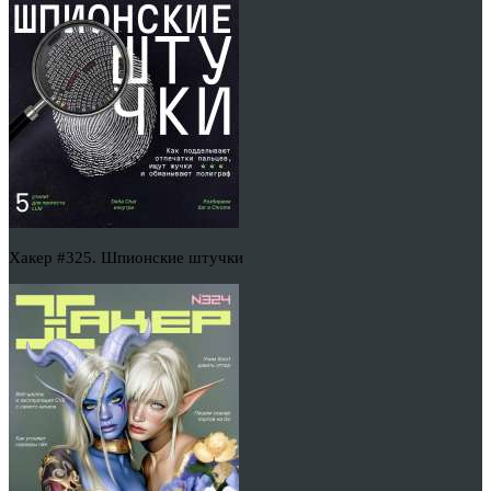
Хакер #325. Шпионские штучки