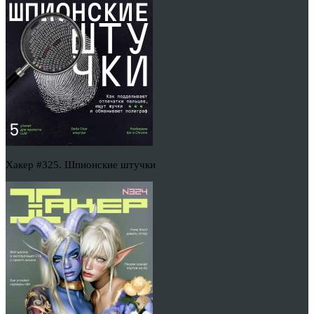
Хакер #325. Шпионские штучки