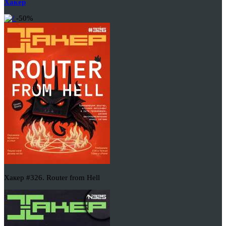
Хакер
-50%
Хакер #326. Router from Hell