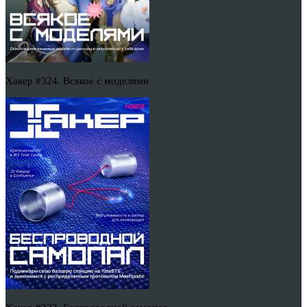
Хакер #324. Всякое с моделями