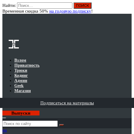
Найти:
Вход
Временная скидка 50%
на годовую подписку
!
Взлом
Приватность
Трюки
Кодинг
Админ
Geek
Магазин
Подписаться на материалы
Выпуски
Годовая
подписка
на