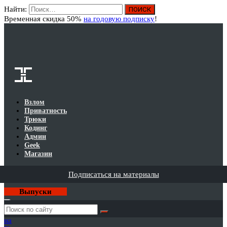
Найти:
Вход
Временная скидка 50%
на годовую подписку
!
Взлом
Приватность
Трюки
Кодинг
Админ
Geek
Магазин
Подписаться на материалы
Выпуски
Годовая
подписка
на