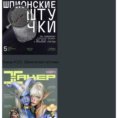
Хакер #325. Шпионские штучки