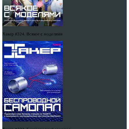
Хакер #324. Всякое с моделями