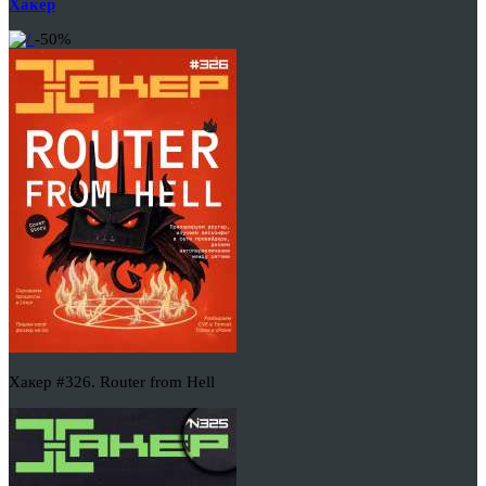
Хакер
-50%
Хакер #326. Router from Hell