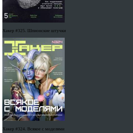
Хакер #325. Шпионские штучки
Хакер #324. Всякое с моделями