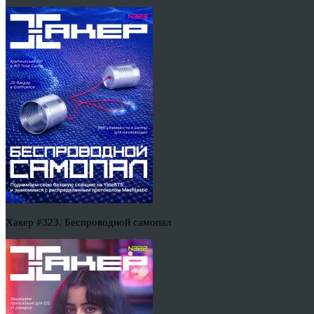
Хакер #323. Беспроводной самопал