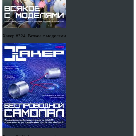
Хакер #324. Всякое с моделями