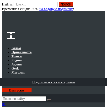
Найти:
Вход
Временная скидка 50%
на годовую подписку
!
Взлом
Приватность
Трюки
Кодинг
Админ
Geek
Магазин
Подписаться на материалы
Выпуски
Годовая
подписка
на