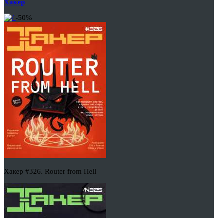
Хакер
-50%
Хакер #326. Router from Hell