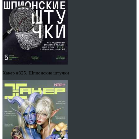
Хакер #325. Шпионские штучки