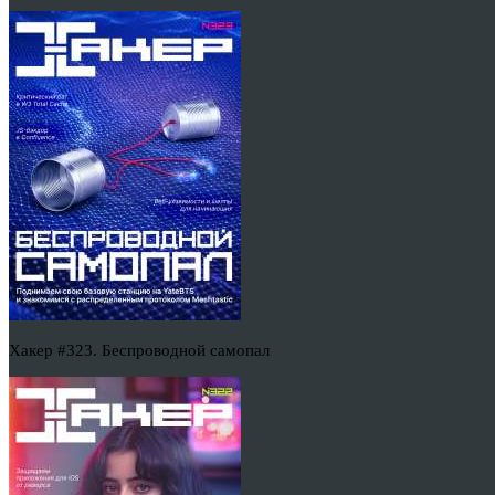
Хакер #323. Беспроводной самопал