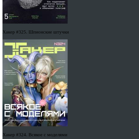
Хакер #325. Шпионские штучки
Хакер #324. Всякое с моделями