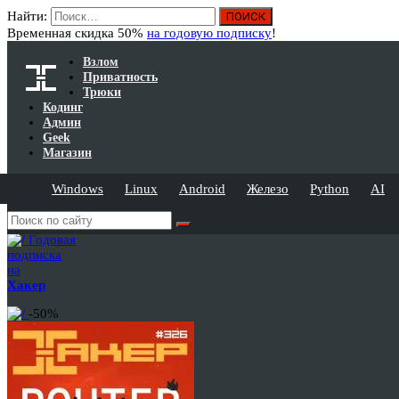
Найти:
Временная скидка 50%
на годовую подписку
!
Взлом
Приватность
Трюки
Кодинг
Админ
Geek
Магазин
Windows
Linux
Android
Железо
Python
AI
Годовая
подписка
на
Хакер
-50%