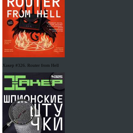
Хакер #326. Router from Hell