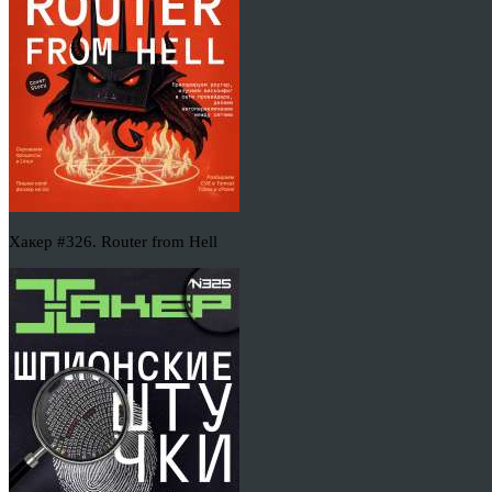
Хакер #326. Router from Hell