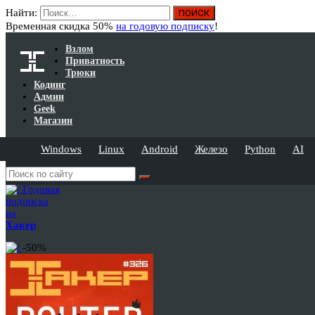
Найти:
Временная скидка 50%
на годовую подписку
!
Взлом
Приватность
Трюки
Кодинг
Админ
Geek
Магазин
Windows
Linux
Android
Железо
Python
AI
Годовая
подписка
на
Хакер
-50%