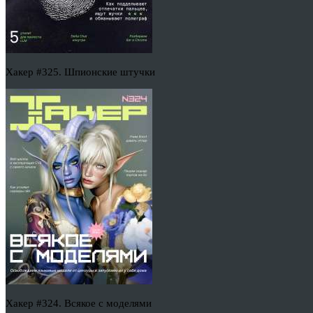
Хакер #325. Шпионские штучки
Хакер #324. Всякое с моделями