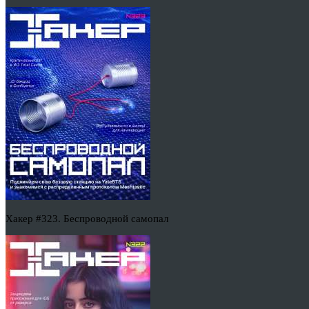
Хакер #323. Беспроводной самопал