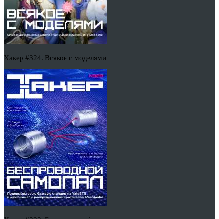
Хакер #324. Всякое с моделями