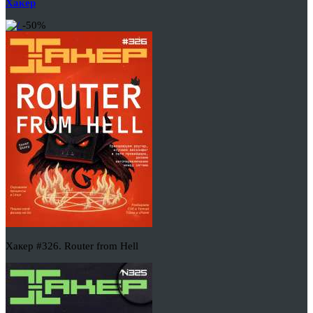
Хакер
-50%
Хакер #326. Router from Hell