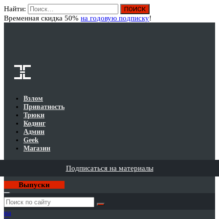
Найти:
Вход
Временная скидка 50%
на годовую подписку
!
Взлом
Приватность
Трюки
Кодинг
Админ
Geek
Магазин
Подписаться на материалы
Выпуски
Годовая
подписка
на