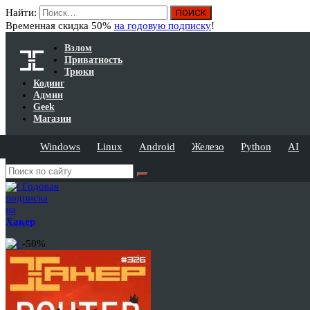
Найти:
Временная скидка 50%
на годовую подписку
!
Взлом
Приватность
Трюки
Кодинг
Админ
Geek
Магазин
Windows
Linux
Android
Железо
Python
AI
Годовая
подписка
на
Хакер
-50%