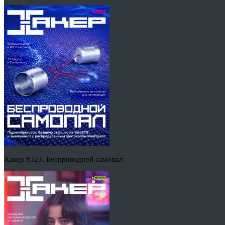
Хакер #323. Беспроводной самопал