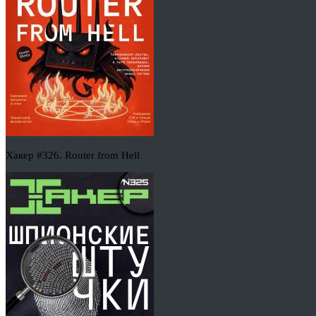
Хакер #326. Router from Hell