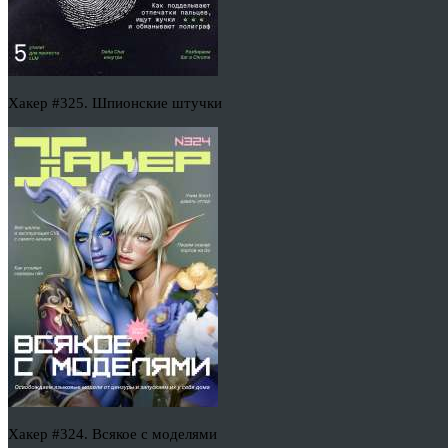
Хакер #325. Шпионские штучки
Хакер #324. Всякое с моделями