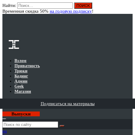
Найти:
Вход
Временная скидка 50%
на годовую подписку
!
Взлом
Приватность
Трюки
Кодинг
Админ
Geek
Магазин
Подписаться на материалы
Выпуски
Годовая
подписка
на