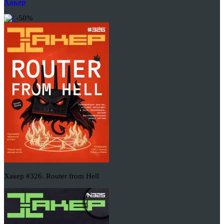
Хакер
-50%
Хакер #326. Router from Hell