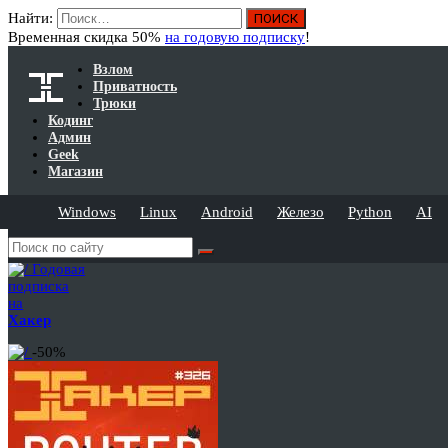
Найти:
Временная скидка 50%
на годовую подписку
!
Взлом
Приватность
Трюки
Кодинг
Админ
Geek
Магазин
Windows
Linux
Android
Железо
Python
AI
Годовая
подписка
на
Хакер
-50%