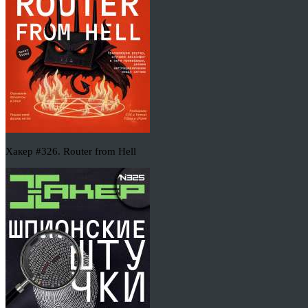
Хакер #326. Router from Hell