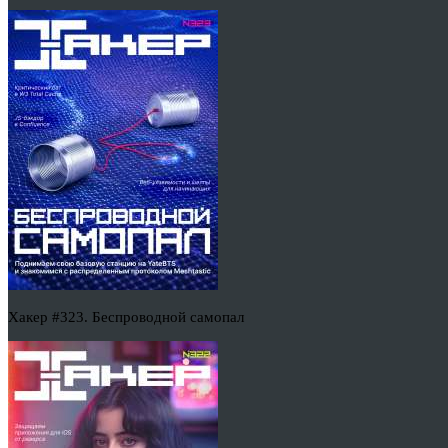
Хакер #323. Беспроводной самопал