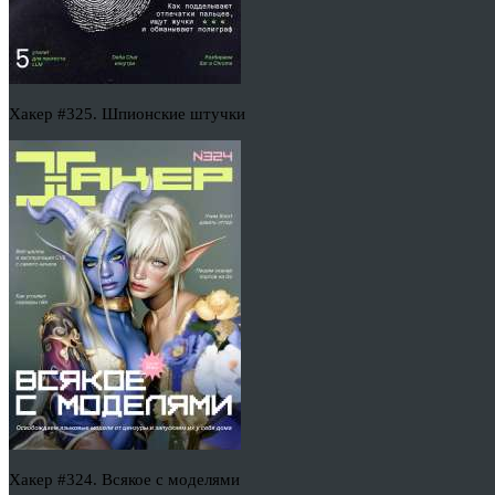
Хакер #325. Шпионские штучки
Хакер #324. Всякое с моделями