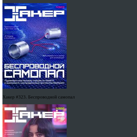
Хакер #323. Беспроводной самопал