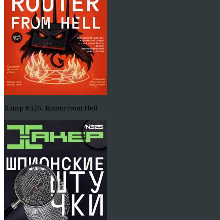
Хакер #326. Router from Hell