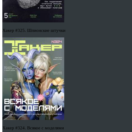
Хакер #325. Шпионские штучки
Хакер #324. Всякое с моделями