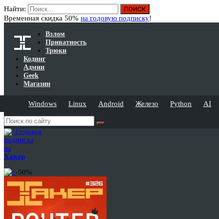
Найти:
Временная скидка 50%
на годовую подписку
!
Взлом
Приватность
Трюки
Кодинг
Админ
Geek
Магазин
Windows
Linux
Android
Железо
Python
AI
Годовая
подписка
на
Хакер
-50%